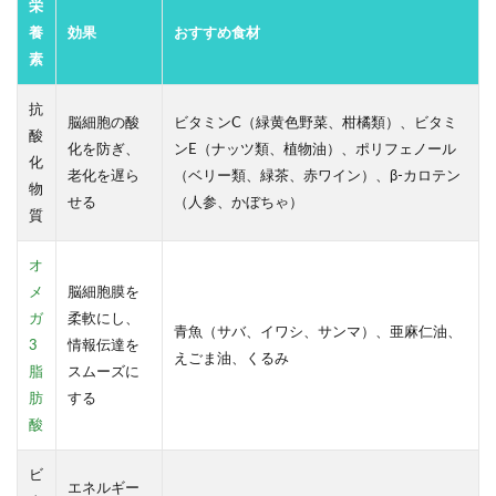
栄
養
効果
おすすめ食材
素
抗
脳細胞の酸
ビタミンC（緑黄色野菜、柑橘類）、ビタミ
酸
化を防ぎ、
ンE（ナッツ類、植物油）、ポリフェノール
化
老化を遅ら
（ベリー類、緑茶、赤ワイン）、β-カロテン
物
せる
（人参、かぼちゃ）
質
オ
メ
脳細胞膜を
ガ
柔軟にし、
青魚（サバ、イワシ、サンマ）、亜麻仁油、
3
情報伝達を
えごま油、くるみ
脂
スムーズに
肪
する
酸
ビ
エネルギー