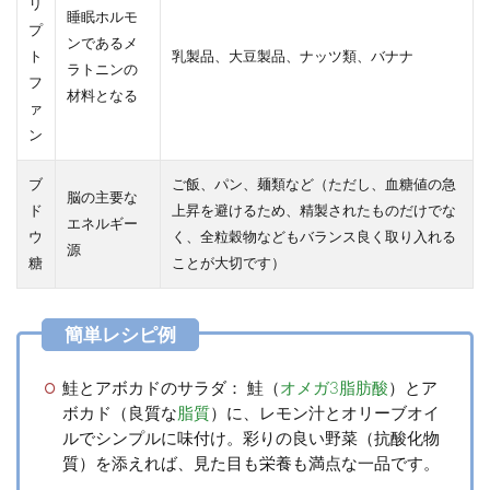
リ
睡眠ホルモ
プ
ンであるメ
ト
乳製品、大豆製品、ナッツ類、バナナ
ラトニンの
フ
材料となる
ァ
ン
ブ
ご飯、パン、麺類など（ただし、血糖値の急
脳の主要な
ド
上昇を避けるため、精製されたものだけでな
エネルギー
ウ
く、全粒穀物などもバランス良く取り入れる
源
糖
ことが大切です）
鮭とアボカドのサラダ：
鮭（
オメガ3脂肪酸
）とア
ボカド（良質な
脂質
）に、レモン汁とオリーブオイ
ルでシンプルに味付け。彩りの良い野菜（抗酸化物
質）を添えれば、見た目も栄養も満点な一品です。