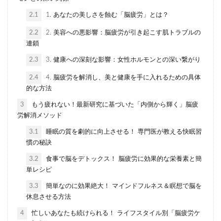
2.1
1. あなたの美しさを蝕む「脳疲労」とは？
2.2
2. 美容への悪影響：脳疲労が引き起こす肌トラブルの
連鎖
2.3
3. 健康への深刻な影響：女性ホルモンとの深い繋がり
2.4
4. 脳疲労を解消し、美と健康を手に入れるための具体
的な方法
3
もう疲れない！最新研究に基づいた「内側から輝く」脳疲
労解消メソッド
3.1
睡眠の質を劇的に向上させる！ 専門医が教える快眠習
慣の秘訣
3.2
食事で脳をデトックス！ 脳疲労に効果的な栄養素と簡
単レシピ
3.3
簡単なのに効果絶大！ マインドフルネス＆瞑想で脳を
休息させる方法
4
忙しいあなたも続けられる！ ライフスタイル別「脳疲労ケ