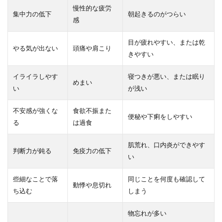
慢性的な疲労
集中力の低下
朝起きるのがつらい
感
目が疲れやすい、または乾
やる気が出ない
頭痛や肩こり
きやすい
イライラしやす
寝つきが悪い、または眠り
めまい
い
が浅い
不安感が強くな
食欲不振また
便秘や下痢をしやすい
る
は過食
肌荒れ、口内炎ができやす
判断力が鈍る
免疫力の低下
い
些細なことで落
同じことを何度も確認して
動悸や息切れ
ち込む
しまう
物忘れが多い