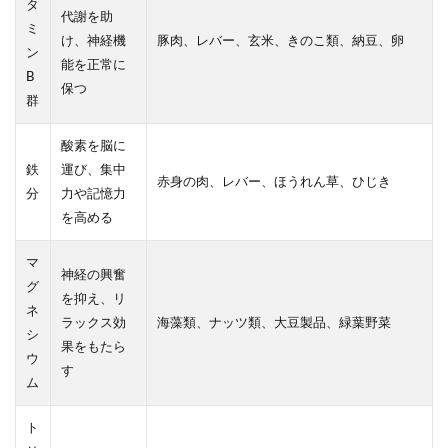
タ
代謝を助
ミ
け、神経機
豚肉、レバー、玄米、きのこ類、納豆、卵
ン
能を正常に
B
保つ
群
酸素を脳に
鉄
運び、集中
赤身の肉、レバー、ほうれん草、ひじき
分
力や記憶力
を高める
マ
神経の興奮
グ
を抑え、リ
ネ
ラックス効
海藻類、ナッツ類、大豆製品、緑葉野菜
シ
果をもたら
ウ
す
ム
ト