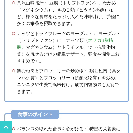
具沢山味噌汁：
豆腐（トリプトファン）、わかめ
（マグネシウム）、きのこ類（ビタミンB群）な
ど、様々な食材をたっぷり入れた味噌汁は、手軽に
多くの栄養を摂取できます。
ナッツとドライフルーツのヨーグルト：
ヨーグルト
（トリプトファン）に、ナッツ類（
オメガ3脂肪
酸
、マグネシウム）とドライフルーツ（抗酸化物
質）を混ぜるだけの簡単デザート。朝食や間食にお
すすめです。
鶏むね肉とブロッコリーの炒め物：
鶏むね肉（高タ
ンパク質）とブロッコリー（抗酸化物質）を炒め、
ニンニクや生姜で風味付け。疲労回復効果も期待で
きます。
バランスの取れた食事を心がける：
特定の栄養素に