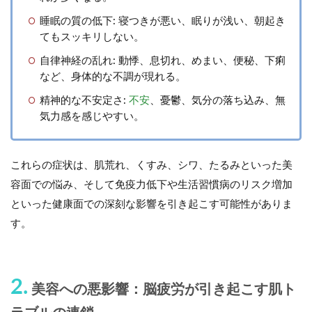
睡眠の質の低下:
寝つきが悪い、眠りが浅い、朝起き
てもスッキリしない。
自律神経の乱れ:
動悸、息切れ、めまい、便秘、下痢
など、身体的な不調が現れる。
精神的な不安定さ:
不安
、憂鬱、気分の落ち込み、無
気力感を感じやすい。
これらの症状は、肌荒れ、くすみ、シワ、たるみといった
美
容面での悩み
、そして免疫力低下や生活習慣病のリスク増加
といった
健康面での深刻な影響
を引き起こす可能性がありま
す。
2.
美容への悪影響：脳疲労が引き起こす肌ト