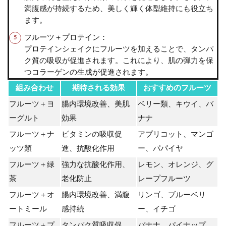
満腹感が持続するため、美しく輝く体型維持にも役立ち
ます。
フルーツ＋プロテイン：
プロテインシェイクにフルーツを加えることで、タンパ
ク質の吸収が促進されます。これにより、肌の弾力を保
つコラーゲンの生成が促進されます。
組み合わせ
期待される効果
おすすめのフルーツ
フルーツ＋ヨ
腸内環境改善、美肌
ベリー類、キウイ、バ
ーグルト
効果
ナナ
フルーツ＋ナ
ビタミンの吸収促
アプリコット、マンゴ
ッツ類
進、抗酸化作用
ー、パパイヤ
フルーツ＋緑
強力な抗酸化作用、
レモン、オレンジ、グ
茶
老化防止
レープフルーツ
フルーツ＋オ
腸内環境改善、満腹
リンゴ、ブルーベリ
ートミール
感持続
ー、イチゴ
フルーツ＋プ
タンパク質吸収促
バナナ、パイナップ