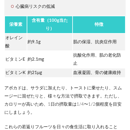
心臓病リスクの低減
含有量（100g当た
栄養素
特徴
り）
オレイン
約9.1g
肌の保湿、抗炎症作用
酸
抗酸化作用、肌の老化防
ビタミンE
約2.1mg
止
ビタミンK
約21μg
血液凝固、骨の健康維持
アボカドは、サラダに加えたり、トーストに乗せたり、スム
ージーに混ぜたりと、様々な方法で摂取できます。ただし、
カロリーが高いため、1日の摂取量は1/4〜1/2個程度を目安
にしましょう。
これらの若返りフルーツを日々の食生活に取り入れること