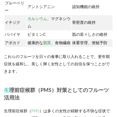
ブルーベリ
アントシアニン
認知機能の維持
ー
カルシウム
、マグネシウ
イチジク
骨密度の維持
ム
パパイヤ
ビタミンC
肌の若々しさの維持
アボカド
健康的な
脂質
、食物繊維
体重管理、便秘予防
これらのフルーツを日々の食事に取り入れることで、更年期
症状を緩和し、美しく輝く女性としての自信を保つことがで
きます。
生理前症候群（PMS）対策としてのフルーツ
活用法
生理前症候群（
PMS
）は多くの女性が経験する不快な症状で