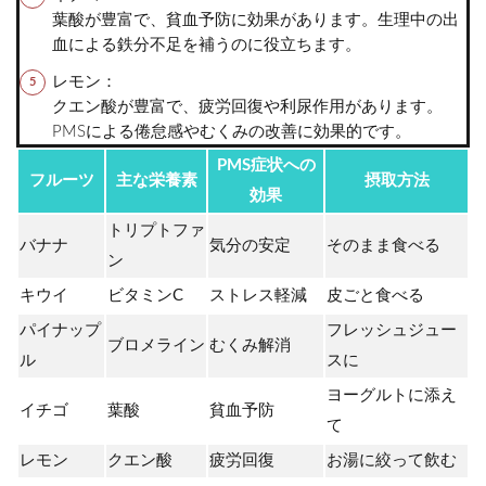
葉酸が豊富で、貧血予防に効果があります。生理中の出
血による鉄分不足を補うのに役立ちます。
レモン：
クエン酸が豊富で、疲労回復や利尿作用があります。
PMSによる倦怠感やむくみの改善に効果的です。
PMS症状への
フルーツ
主な栄養素
摂取方法
効果
トリプトファ
バナナ
気分の安定
そのまま食べる
ン
キウイ
ビタミンC
ストレス軽減
皮ごと食べる
パイナップ
フレッシュジュー
ブロメライン
むくみ解消
ル
スに
ヨーグルトに添え
イチゴ
葉酸
貧血予防
て
レモン
クエン酸
疲労回復
お湯に絞って飲む