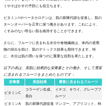
ミやそばかすの予防にも役立ちます。
ビタミンAやベータカロテンは、肌の新陳代謝を促進し、肌の
ターンオーバーを正常に保つ働きがあります。これにより、
くすみのない明るい肌を維持することができます。
さらに、フルーツに含まれる水分や食物繊維は、体内の老廃
物の排出を助け、肌のデトックス効果も期待できます。特
に、水分は肌の潤いを保つのに重要な役割を果たします。
以下の表は、美肌に効果的な栄養素とその働き、そして豊富
に含まれるフルーツをまとめたものです：
栄養素
美肌効果
豊富に含まれるフルーツ
コラーゲン生成、
イチゴ、キウイ、グレープフ
ビタミンC
美白
ルーツ
ビタミンA
肌の新陳代謝促進
マンゴー、アプリコット、柿