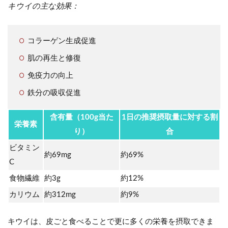
キウイの主な効果：
コラーゲン生成促進
肌の再生と修復
免疫力の向上
鉄分の吸収促進
含有量（100g当た
1日の推奨摂取量に対する割
栄養素
り）
合
ビタミン
約69mg
約69%
C
食物繊維
約3g
約12%
カリウム
約312mg
約9%
キウイは、皮ごと食べることで更に多くの栄養を摂取できま