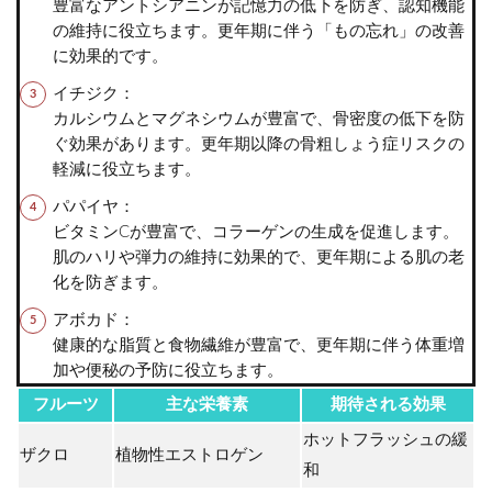
豊富なアントシアニンが記憶力の低下を防ぎ、認知機能
の維持に役立ちます。更年期に伴う「もの忘れ」の改善
に効果的です。
イチジク：
カルシウムとマグネシウムが豊富で、骨密度の低下を防
ぐ効果があります。更年期以降の骨粗しょう症リスクの
軽減に役立ちます。
パパイヤ：
ビタミンCが豊富で、コラーゲンの生成を促進します。
肌のハリや弾力の維持に効果的で、更年期による肌の老
化を防ぎます。
アボカド：
健康的な脂質と食物繊維が豊富で、更年期に伴う体重増
加や便秘の予防に役立ちます。
フルーツ
主な栄養素
期待される効果
ホットフラッシュの緩
ザクロ
植物性エストロゲン
和