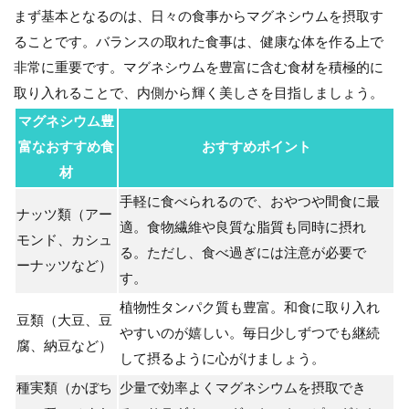
まず基本となるのは、日々の食事からマグネシウムを摂取す
ることです。バランスの取れた食事は、健康な体を作る上で
非常に重要です。マグネシウムを豊富に含む食材を積極的に
取り入れることで、内側から輝く美しさを目指しましょう。
マグネシウム豊
富なおすすめ食
おすすめポイント
材
手軽に食べられるので、おやつや間食に最
ナッツ類
（アー
適。食物繊維や良質な脂質も同時に摂れ
モンド、カシュ
る。ただし、食べ過ぎには注意が必要で
ーナッツなど）
す。
植物性タンパク質も豊富。和食に取り入れ
豆類
（大豆、豆
やすいのが嬉しい。毎日少しずつでも継続
腐、納豆など）
して摂るように心がけましょう。
種実類
（かぼち
少量で効率よくマグネシウムを摂取でき