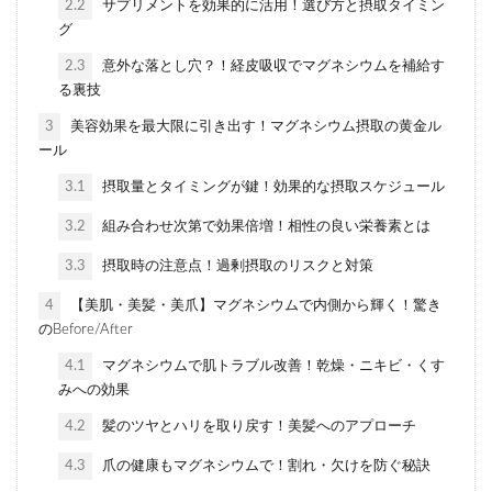
2.2
サプリメントを効果的に活用！選び方と摂取タイミン
グ
2.3
意外な落とし穴？！経皮吸収でマグネシウムを補給す
る裏技
3
美容効果を最大限に引き出す！マグネシウム摂取の黄金ル
ール
3.1
摂取量とタイミングが鍵！効果的な摂取スケジュール
3.2
組み合わせ次第で効果倍増！相性の良い栄養素とは
3.3
摂取時の注意点！過剰摂取のリスクと対策
4
【美肌・美髪・美爪】マグネシウムで内側から輝く！驚き
のBefore/After
4.1
マグネシウムで肌トラブル改善！乾燥・ニキビ・くす
みへの効果
4.2
髪のツヤとハリを取り戻す！美髪へのアプローチ
4.3
爪の健康もマグネシウムで！割れ・欠けを防ぐ秘訣