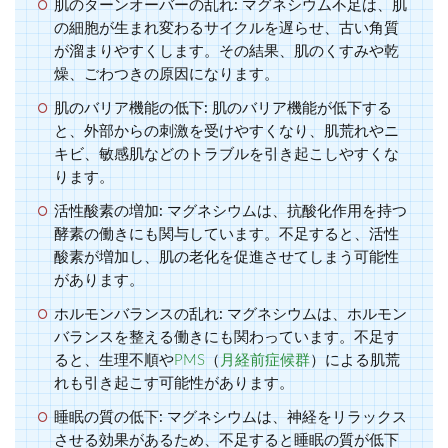
肌のターンオーバーの乱れ:
マグネシウム不足は、肌
の細胞が生まれ変わるサイクルを遅らせ、古い角質
が溜まりやすくします。その結果、肌のくすみや乾
燥、ごわつきの原因になります。
肌のバリア機能の低下:
肌のバリア機能が低下する
と、外部からの刺激を受けやすくなり、肌荒れやニ
キビ、敏感肌などのトラブルを引き起こしやすくな
ります。
活性酸素の増加:
マグネシウムは、抗酸化作用を持つ
酵素の働きにも関与しています。不足すると、活性
酸素が増加し、肌の老化を促進させてしまう可能性
があります。
ホルモンバランスの乱れ:
マグネシウムは、ホルモン
バランスを整える働きにも関わっています。不足す
ると、生理不順や
PMS
（
月経前症候群
）による肌荒
れも引き起こす可能性があります。
睡眠の質の低下:
マグネシウムは、神経をリラックス
させる効果があるため、不足すると睡眠の質が低下