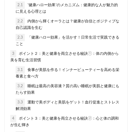
2.1
"健康ハロー効果"のメカニズム：健康的な人が魅力的
に見える心理とは
2.2
内側から輝くオーラとは？健康が自信とポジティブな
自己認識を生む
2.3
「健康ハロー効果」を活かす！日常生活で実践できる
こと
3
ポイント２：美と健康を両立させる秘訣①：体の内側から
美を育む生活習慣
3.1
食事が美肌を作る！インナービューティーを高める栄
養素と食べ方
3.2
睡眠は最高の美容液？質の高い睡眠が美肌と健康にも
たらす効果
3.3
運動で美ボディと美肌をゲット！血行促進とストレス
解消効果
4
ポイント３：美と健康を両立させる秘訣②：心と体の調和
が生む輝き