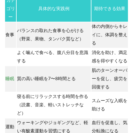
カテ
ゴリ
具体的な実践例
期待できる効果
ー
体の内側からキレ
バランスの取れた食事を心がける
食事
イに、体調を整え
（野菜、果物、タンパク質など）
る
よく噛んで食べる、腹八分目を意識
消化を助け、満足
する
感を得やすくなる
肌のターンオーバ
睡眠
質の高い睡眠を7〜8時間とる
ーを促し、疲労を
回復する
寝る前にリラックスする時間を作る
スムーズな入眠を
（読書、音楽、軽いストレッチな
助ける
ど）
ウォーキングやジョギングなど、軽
血行を促進し、気
運動
い有酸素運動を習慣にする
分転換になる