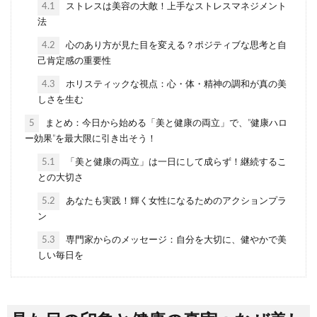
4.1
ストレスは美容の大敵！上手なストレスマネジメント
法
4.2
心のあり方が見た目を変える？ポジティブな思考と自
己肯定感の重要性
4.3
ホリスティックな視点：心・体・精神の調和が真の美
しさを生む
5
まとめ：今日から始める「美と健康の両立」で、"健康ハロ
ー効果"を最大限に引き出そう！
5.1
「美と健康の両立」は一日にして成らず！継続するこ
との大切さ
5.2
あなたも実践！輝く女性になるためのアクションプラ
ン
5.3
専門家からのメッセージ：自分を大切に、健やかで美
しい毎日を