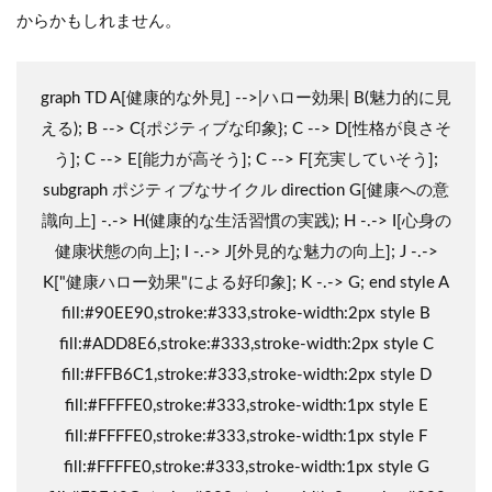
からかもしれません。
graph TD A[健康的な外見] -->|ハロー効果| B(魅力的に見
える); B --> C{ポジティブな印象}; C --> D[性格が良さそ
う]; C --> E[能力が高そう]; C --> F[充実していそう];
subgraph ポジティブなサイクル direction G[健康への意
識向上] -.-> H(健康的な生活習慣の実践); H -.-> I[心身の
健康状態の向上]; I -.-> J[外見的な魅力の向上]; J -.->
K["健康ハロー効果"による好印象]; K -.-> G; end style A
fill:#90EE90,stroke:#333,stroke-width:2px style B
fill:#ADD8E6,stroke:#333,stroke-width:2px style C
fill:#FFB6C1,stroke:#333,stroke-width:2px style D
fill:#FFFFE0,stroke:#333,stroke-width:1px style E
fill:#FFFFE0,stroke:#333,stroke-width:1px style F
fill:#FFFFE0,stroke:#333,stroke-width:1px style G