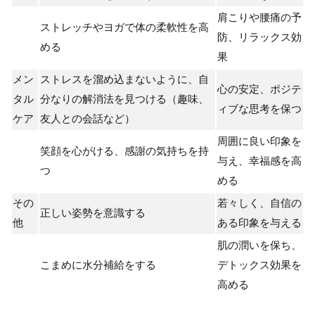
肩こりや腰痛の予
ストレッチやヨガで体の柔軟性を高
防、リラックス効
める
果
メン
ストレスを溜め込まないように、自
心の安定、ポジテ
タル
分なりの解消法を見つける（趣味、
ィブな思考を保つ
ケア
友人との会話など）
周囲に良い印象を
笑顔を心がける、感謝の気持ちを持
与え、幸福感を高
つ
める
その
若々しく、自信の
正しい姿勢を意識する
他
ある印象を与える
肌の潤いを保ち、
こまめに水分補給をする
デトックス効果を
高める