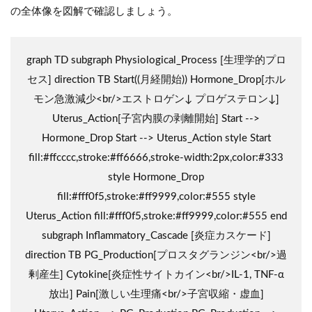
の全体像を図解で確認しましょう。
graph TD subgraph Physiological_Process [生理学的プロ
セス] direction TB Start((月経開始)) Hormone_Drop[ホル
モン急激減少<br/>エストロゲン↓ プロゲステロン↓]
Uterus_Action[子宮内膜の剥離開始] Start -->
Hormone_Drop Start --> Uterus_Action style Start
fill:#ffcccc,stroke:#ff6666,stroke-width:2px,color:#333
style Hormone_Drop
fill:#fff0f5,stroke:#ff9999,color:#555 style
Uterus_Action fill:#fff0f5,stroke:#ff9999,color:#555 end
subgraph Inflammatory_Cascade [炎症カスケード]
direction TB PG_Production[プロスタグランジン<br/>過
剰産生] Cytokine[炎症性サイトカイン<br/>IL-1, TNF-α
放出] Pain[激しい生理痛<br/>子宮収縮・虚血]